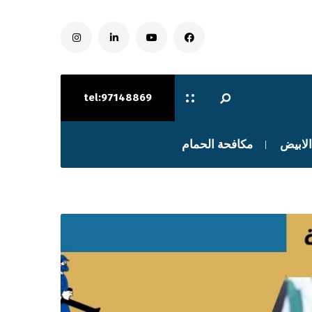
tel:97148869
الابيض
مكافحة الحمام