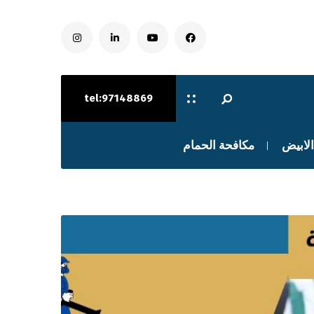
tel:97148869
الابيض
مكافحة الحمام