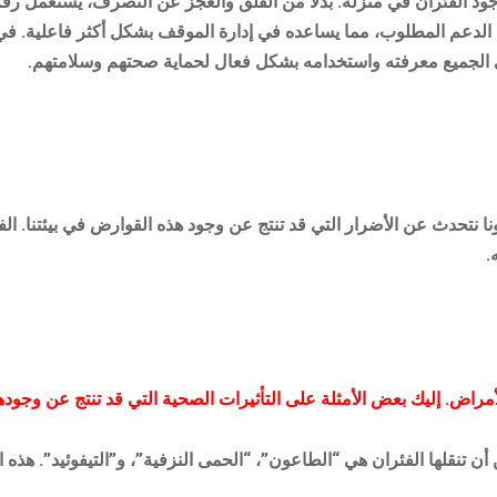
د الفئران في منزله. بدلاً من القلق والعجز عن التصرف، يستعمل رق
عم المطلوب، مما يساعده في إدارة الموقف بشكل أكثر فاعلية. في ال
ى الجميع معرفته واستخدامه بشكل فعال لحماية صحتهم وسلامتهم.
ا نتحدث عن الأضرار التي قد تنتج عن وجود هذه القوارض في بيئتنا. 
.
الأمراض. إليك بعض الأمثلة على التأثيرات الصحية التي قد تنتج عن وجودها
ن تنقلها الفئران هي “الطاعون”، “الحمى النزفية”، و”التيفوئيد”. هذه