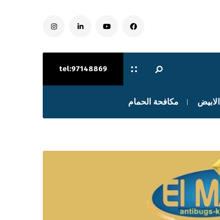
tel:97148869
الابيض
مكافحة الحمام