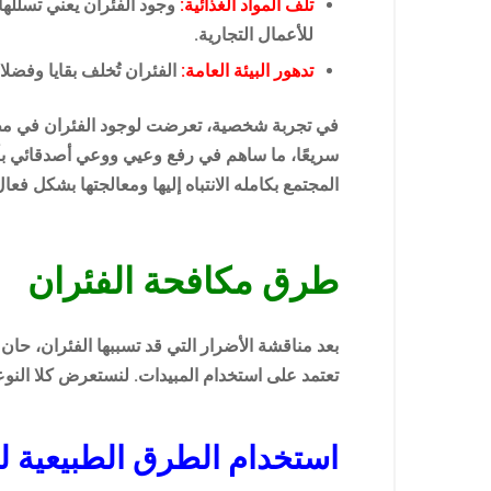
تلف المواد الغذائية:
وجود الفئران يعني تسللها 
للأعمال التجارية.
تدهور البيئة العامة:
الفئران تُخلف بقايا وفضل
في تجربة شخصية، تعرضت لوجود الفئران في مطبخي
سريعًا، ما ساهم في رفع وعيي ووعي أصدقائي بأهم
المجتمع بكامله الانتباه إليها ومعالجتها بشكل فع
طرق مكافحة الفئران
بعد مناقشة الأضرار التي قد تسببها الفئران، حا
تعتمد على استخدام المبيدات. لنستعرض كلا النوع
استخدام الطرق الطبيعية ل