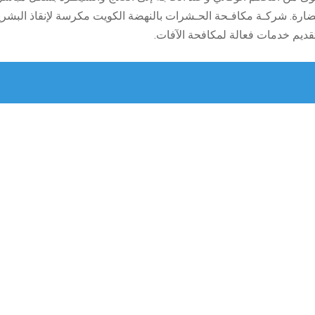
لضارة. شركـة مكافـحة الحـشرات بالنهضة الكويت مكرسة لإنقاذ البش
تقديم خدمات فعالة لمكافحة الآفات.