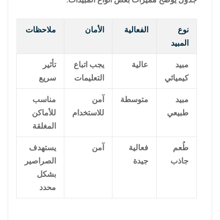
نوع
الفعالية
الأمان
ملاحظات
المبيد
مبيد
عالية
يجب اتباع
تأثير
كيميائي
التعليمات
سريع
مبيد
متوسطة
آمن
مناسب
طبيعي
للاستخدام
للأماكن
المغلقة
طُعم
فعالية
آمن
يستهدف
جاذب
جيدة
الصراصير
بشكل
محدد